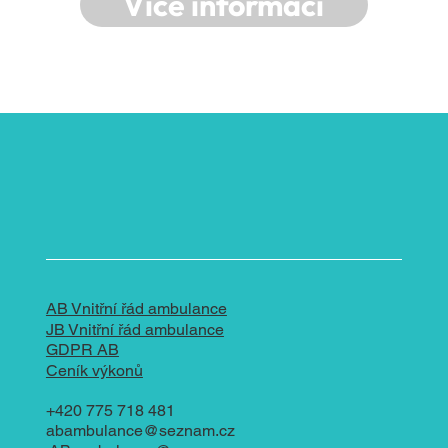
Více informací
AB Vnitřní řád ambulance
JB Vnitřní řád ambulance
GDPR AB
Ceník výkonů
+420 775 718 481
abambulance@seznam.cz