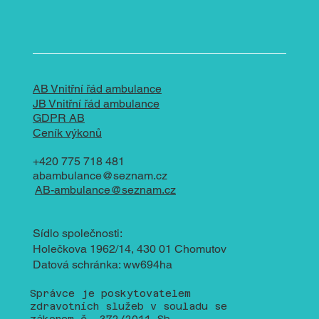
AB Vnitřní řád ambulance
JB Vnitřní řád ambulance
GDPR AB
Ceník výkonů
+420 775 718 481
abambulance@seznam.cz
AB-ambulance@seznam.cz
Sídlo společnosti:
Holečkova 1962/14, 430 01 Chomutov
Datová schránka: ww694ha
Správce je poskytovatelem
zdravotních služeb v souladu se